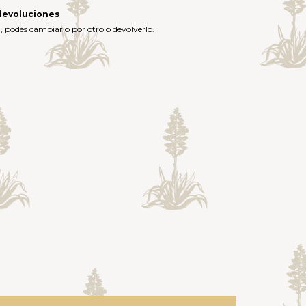
devoluciones
a, podés cambiarlo por otro o devolverlo.