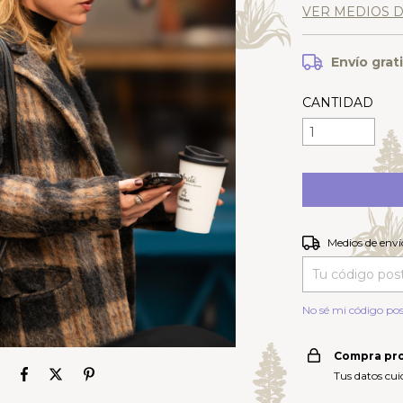
VER MEDIOS 
Envío grat
CANTIDAD
Entregas para el C
Medios de enví
No sé mi código pos
Compra pr
Tus datos cu