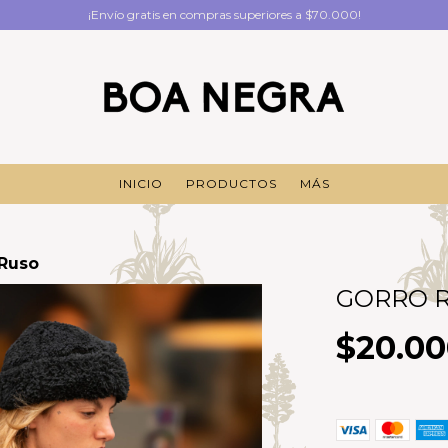
¡Envío gratis en compras superiores a $70.000!
INICIO
PRODUCTOS
MÁS
 Ruso
GORRO 
$20.0