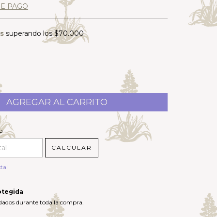
DE PAGO
is
superando los
$70.000
P:
CAMBIAR CP
o
CALCULAR
tal
otegida
idados durante toda la compra.