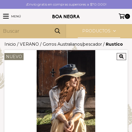
¡Envío gratis en compras superiores a $70.000!
MENÚ
0
PRODUCTOS
Inicio
/
VERANO
/
Gorros Australianos/pescador
/
Rustico
NUEVO